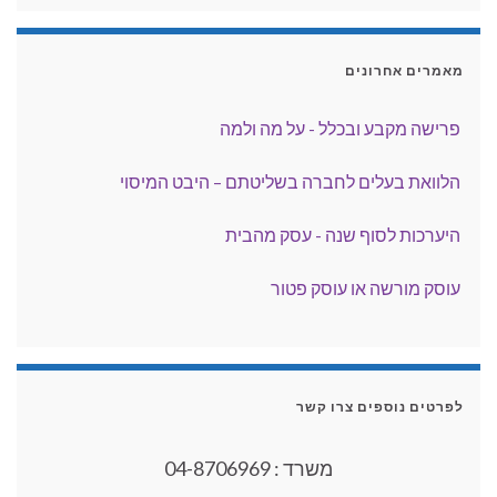
מאמרים אחרונים
פרישה מקבע ובכלל - על מה ולמה
הלוואת בעלים לחברה בשליטתם – היבט המיסוי
היערכות לסוף שנה - עסק מהבית
עוסק מורשה או עוסק פטור
תוכנה להנהלת חשבונות
העסקת בני נוער
לפרטים נוספים צרו קשר
הישבון ייצוא חלקי חילוף
משרד : 04-8706969
פרישה מצה"ל - קופה ציבורית