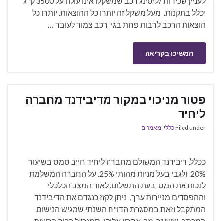
לעניין שכירות /ליסינג רכב שמשקלו אינו עולה על 3500 ק"ג
יכלל בתקנות. מעל משקל זה יותרו כל ההוצאות. יותרו כל
הוצאות הרכב לרבות פחת בגין רכב צמוד לעובד …
המשיכו בקריאה
פטור מניכוי במקור מדיבידנד מחברה
ליחיד
Filed under
כללי
,
מאמרים
ככלל, דיבידנד המשולם מחברה ליחיד חייב סמס בשיעור
20% ולגבי בעל מניות מהותי 25%. על החברה המשלמת
לנכות את המס בעת התשלום. לאור המצב הכלכלי
וההפסדים מניירות ערך, ניתן לקזז כנגדם את הדיבידנד
המתקבל וזאת במסגרת הדו"ח השנתי שמגיש הנישום.
במכתב ששיגר מר אהרון אליהו, סמנכ"ל בכיר ברשות