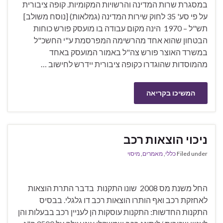
במסגרת שרות המדינה והרשויות המקומיות. קופה ציבורית
על פי סע' 35 לחוק שירות המדינה (גמלאות) [נוסח משולב]
תש"ל – 1970 הינה מקום עבודה בו מועסק פורש כוחות
הבטחון שהוא אחד מהרשימה המפרסמת ע"י החשכ"ל
במשרד האוצר פורש צה"ל באמור המועסק באחד
מהמוסדות שהוגדרו כקופה ציבורית יידרש לחישוב …
המשיכו בקריאה
ניכוי הוצאות רכב
Filed under
כללי
,
מאמרים
,
מיסוי
החל משנת מס 2008 שונו התקנות בדבר התרת הוצאות
לאחזקת רכב ואף הותרו הוצאות רכב דו גלגלי. בבסיס
התקנות החדשות: התקנות עוסקות הן לעניין רכב בבעלות והן