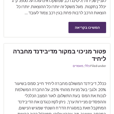
לעניין שכירות /ליסינג רכב שמשקלו אינו עולה על 3500 ק"ג
יכלל בתקנות. מעל משקל זה יותרו כל ההוצאות. יותרו כל
הוצאות הרכב לרבות פחת בגין רכב צמוד לעובד …
המשיכו בקריאה
פטור מניכוי במקור מדיבידנד מחברה
ליחיד
Filed under
כללי
,
מאמרים
ככלל, דיבידנד המשולם מחברה ליחיד חייב סמס בשיעור
20% ולגבי בעל מניות מהותי 25%. על החברה המשלמת
לנכות את המס בעת התשלום. לאור המצב הכלכלי
וההפסדים מניירות ערך, ניתן לקזז כנגדם את הדיבידנד
המתקבל וזאת במסגרת הדו"ח השנתי שמגיש הנישום.
במכתב ששיגר מר אהרון אליהו, סמנכ"ל בכיר ברשות