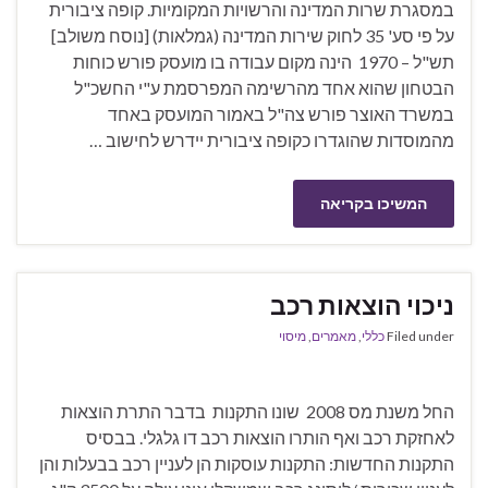
במסגרת שרות המדינה והרשויות המקומיות. קופה ציבורית
על פי סע' 35 לחוק שירות המדינה (גמלאות) [נוסח משולב]
תש"ל – 1970 הינה מקום עבודה בו מועסק פורש כוחות
הבטחון שהוא אחד מהרשימה המפרסמת ע"י החשכ"ל
במשרד האוצר פורש צה"ל באמור המועסק באחד
מהמוסדות שהוגדרו כקופה ציבורית יידרש לחישוב …
המשיכו בקריאה
ניכוי הוצאות רכב
Filed under
כללי
,
מאמרים
,
מיסוי
החל משנת מס 2008 שונו התקנות בדבר התרת הוצאות
לאחזקת רכב ואף הותרו הוצאות רכב דו גלגלי. בבסיס
התקנות החדשות: התקנות עוסקות הן לעניין רכב בבעלות והן