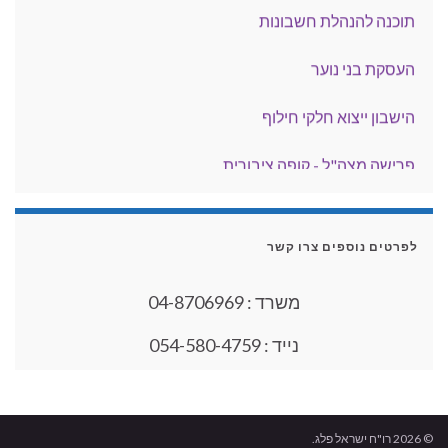
תוכנה להנהלת חשבונות
העסקת בני נוער
הישבון ייצוא חלקי חילוף
פרישה מצה"ל - קופה ציבורית
ניכוי הוצאות רכב
לפרטים נוספים צרו קשר
פטור מניכוי במקור מדיבידנד מחברה ליחיד
משרד : 04-8706969
נייד : 054-580-4759
© 2026 רו"ח ישראל פלג.