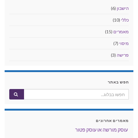
הישבון
(6)
כללי
(10)
מאמרים
(15)
מיסוי
(7)
פרישה
(3)
חפש באתר
פרישה מקבע ובכלל - על מה ולמה
הלוואת בעלים לחברה בשליטתם – היבט המיסוי
היערכות לסוף שנה - עסק מהבית
מאמרים אחרונים
עוסק מורשה או עוסק פטור