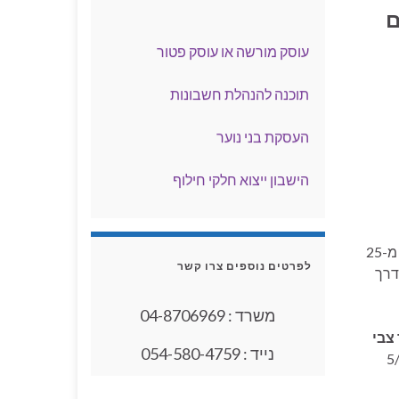
היערכות לסוף שנה - עסק מהבית
ם
עוסק מורשה או עוסק פטור
תוכנה להנהלת חשבונות
העסקת בני נוער
הישבון ייצוא חלקי חילוף
פרישה מצה"ל - קופה ציבורית
למשרדנו מוניטין מוכח של שירות אמין, נאמן ומקצועי עם נסיון מוכח כבר למעלה מ-25
ניכוי הוצאות רכב
לפרטים נוספים צרו קשר
דרך
פטור מניכוי במקור מדיבידנד
משרד : 04-8706969
מחברה ליחיד
צבי
נייד : 054-580-4759