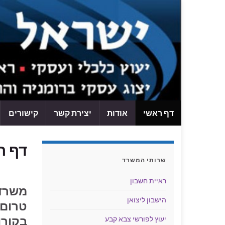
דף ראשי
אודות
יצירת קשר
קישורים
דף ר
שרותי המשרד
ראיית חשבון
משרד 
הישבון ליצואן
טרום 
בקורו
יעוץ לפורשי צבא קבע